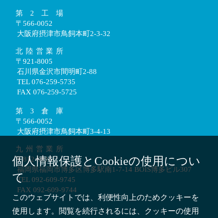
第2工場
〒566-0052
大阪府摂津市鳥飼本町2-3-32
北陸営業所
〒921-8005
石川県金沢市間明町2-88
TEL 076-259-5735
FAX 076-259-5725
第3倉庫
〒566-0052
大阪府摂津市鳥飼本町3-4-13
九州営業所
個人情報保護とCookieの使用につい
〒812-0016
福岡県福岡市博多区博多駅南1-7-14 BOIS博多ビル307
て
TEL 092-609-9745
FAX 092-609-9744
このウェブサイトでは、利便性向上のためクッキーを
使用します。閲覧を続行されるには、クッキーの使用