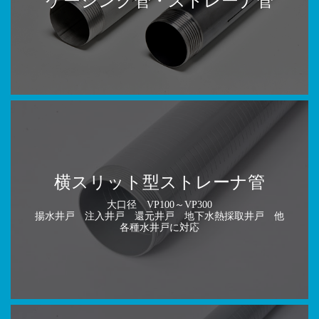
ケーシング管・ストレーナ管
横スリット型ストレーナ管
大口径 VP100～VP300
揚水井戸 注入井戸 還元井戸 地下水熱採取井戸 他
各種水井戸に対応