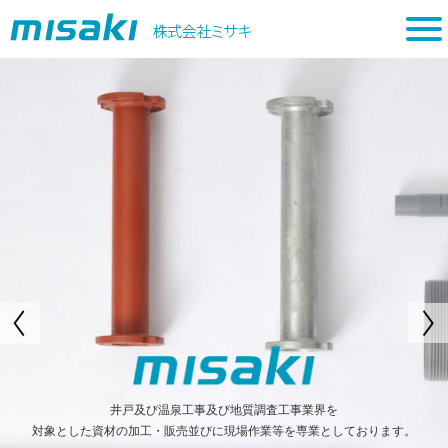
tog
nav
井戸及び温泉工事及び地質調査工事業界を
対象とした資材の加工・販売並びに現場作業等を専業としております。