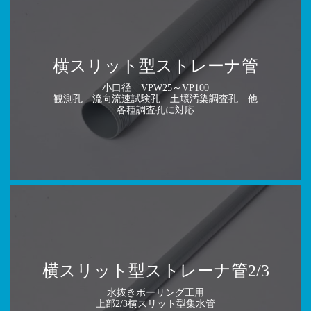
横スリット型ストレーナ管
小口径 VPW25～VP100
観測孔 流向流速試験孔 土壌汚染調査孔 他
各種調査孔に対応
横スリット型ストレーナ管2/3
水抜きボーリング工用
上部2/3横スリット型集水管