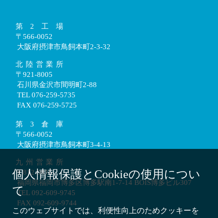
第2工場
〒566-0052
大阪府摂津市鳥飼本町2-3-32
北陸営業所
〒921-8005
石川県金沢市間明町2-88
TEL 076-259-5735
FAX 076-259-5725
第3倉庫
〒566-0052
大阪府摂津市鳥飼本町3-4-13
九州営業所
個人情報保護とCookieの使用につい
〒812-0016
福岡県福岡市博多区博多駅南1-7-14 BOIS博多ビル307
て
TEL 092-609-9745
FAX 092-609-9744
このウェブサイトでは、利便性向上のためクッキーを