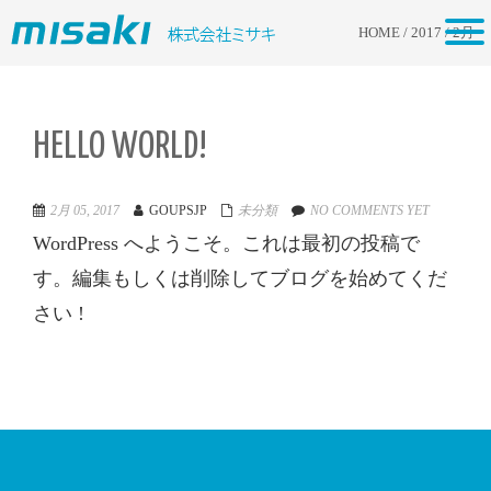
tog
HOME
/
2017
/
2月
nav
HELLO WORLD!
2月 05, 2017
GOUPSJP
未分類
NO COMMENTS YET
WordPress へようこそ。これは最初の投稿で
す。編集もしくは削除してブログを始めてくだ
さい !