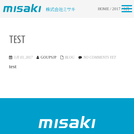
tog
HOME
/
2017
/
3月
nav
TEST
3月 03, 2017
GOUPSJP
BLOG
NO COMMENTS YET
test