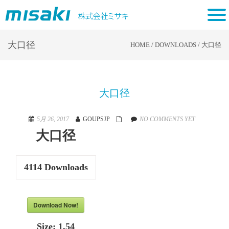
tog
nav
大口径
HOME
/
DOWNLOADS
/
大口径
大口径
5月 26, 2017
GOUPSJP
NO COMMENTS YET
大口径
4114
Downloads
Download Now!
Size:
1.54