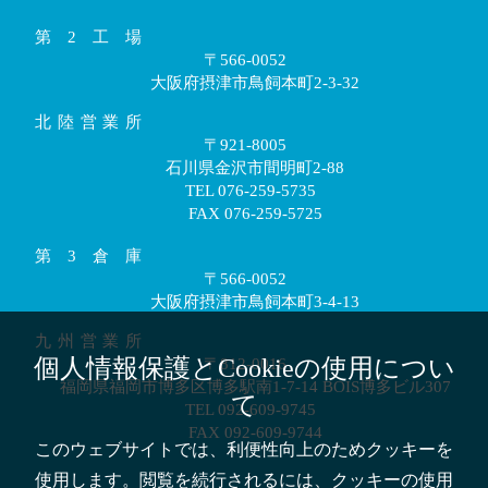
第2工場
〒566-0052
大阪府摂津市鳥飼本町2-3-32
北陸営業所
〒921-8005
石川県金沢市間明町2-88
TEL 076-259-5735
FAX 076-259-5725
第3倉庫
〒566-0052
大阪府摂津市鳥飼本町3-4-13
九州営業所
個人情報保護とCookieの使用につい
〒812-0016
福岡県福岡市博多区博多駅南1-7-14 BOIS博多ビル307
て
TEL 092-609-9745
FAX 092-609-9744
このウェブサイトでは、利便性向上のためクッキーを
使用します。閲覧を続行されるには、クッキーの使用